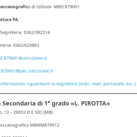
eccanografic
o di Istituto MBIC879001
attura PA
:
 Segreteria: 0362/392314
eteria: 0362/629863
C879001@istruzione.it
879001@pec.istruzione.it
 informazioni riguardanti la segreteria (orari, mail, personale, ecc.) 
 Secondaria di 1° grado «L. PIROTTA»
o, 13 – 20832 D E SIO (MB)
meccanografico MBMM879012