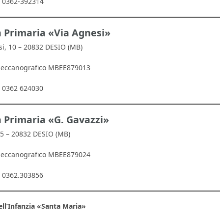
: 0362-392314
a Primaria «Via Agnesi»
si, 10 – 20832 DESIO (MB)
meccanografico MBEE879013
: 0362 624030
 Primaria «G. Gavazzi»
, 5 – 20832 DESIO (MB)
meccanografico MBEE879024
: 0362.303856
ell’Infanzia
«Santa Maria»